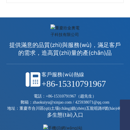
提供滿意的品質(zhì)與服務(wù)，滿足客戶
的需求，造高質(zhì)量的產(chǎn)品
客戶服務(wù)熱線
+86-15310791967
電話：
+86-15310791967（趙先生）
郵箱：
zhaokuiyu@xinjao.com
/
425938071@qq.com
地址：重慶市合川區(qū)土場(chǎng)鎮(zhèn)五龍咀路8號(hào)4棟
425938071@qq.com
多生態(tài)入口
15310791967